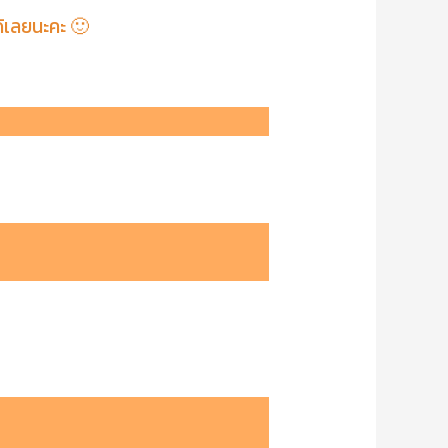
้เลยนะคะ 🙂